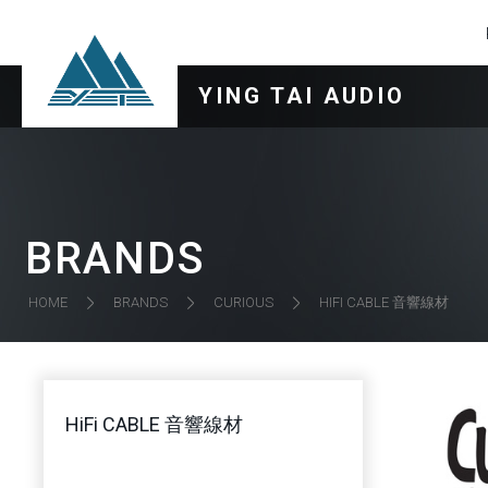
YING TAI AUDIO
BRANDS
HIFI CABLE 音響線材
HOME
BRANDS
CURIOUS
HiFi CABLE 音響線材